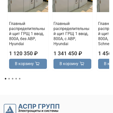
Главный
Главный
Главны
распределительны
распределительны
распре
й щит ГРЩ 1 ввод,
й щит ГРЩ 1 ввод,
й щит Г
800А, без АВР,
800А, с АВР,
800А, б
Hyundai
Hyundai
Schneide
1 120 350 ₽
1 341 450 ₽
1 456
В корзину
В корзину
В ко