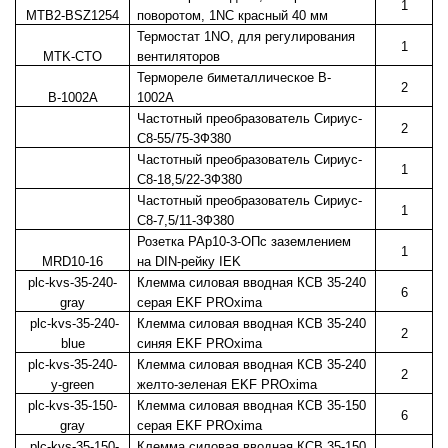
1
MTB2-BSZ1254
поворотом, 1NC красный 40 мм
Термостат 1NO, для регулирования
1
MTK-CTO
вентиляторов
Термореле биметаллическое B-
2
B-1002A
1002A
Частотный преобразователь Сириус-
2
С8-55/75-3Ф380
Частотный преобразователь Сириус-
1
С8-18,5/22-3Ф380
Частотный преобразователь Сириус-
1
С8-7,5/11-3Ф380
Розетка РАр10-3-ОПс заземлением
1
MRD10-16
на DIN-рейку IEK
plc-kvs-35-240-
Клемма силовая вводная КСВ 35-240
6
gray
серая EKF PROxima
plc-kvs-35-240-
Клемма силовая вводная КСВ 35-240
2
blue
синяя EKF PROxima
plc-kvs-35-240-
Клемма силовая вводная КСВ 35-240
2
y-green
желто-зеленая EKF PROxima
plc-kvs-35-150-
Клемма силовая вводная КСВ 35-150
6
gray
серая EKF PROxima
plc-kvs-35-150-
Клемма силовая вводная КСВ 35-150