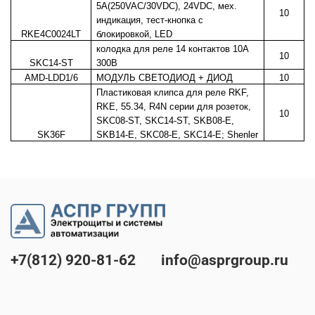
5A(250VAC/30VDC), 24VDC, мех.
10
индикация, тест-кнопка с
RKE4C0024LT
блокировкой, LED
колодка для реле 14 контактов 10А
10
SKC14-ST
300В
AMD-LDD1/6
МОДУЛЬ СВЕТОДИОД + ДИОД
10
Пластиковая клипса для реле RKF,
RKE, 55.34, R4N серии для розеток,
10
SKC08-ST, SKC14-ST, SKB08-E,
SK36F
SKB14-E, SKC08-E, SKC14-E; Shenler
+7(812) 920-81-62
info@asprgroup.ru