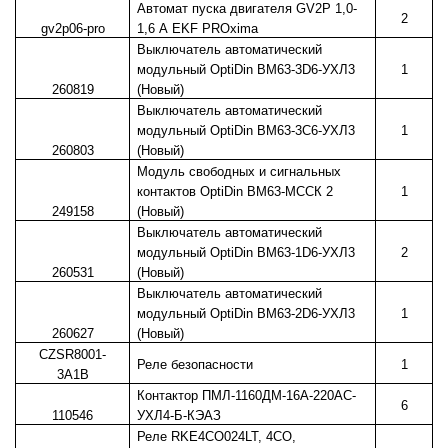
Автомат пуска двигателя GV2P 1,0-
2
gv2p06-pro
1,6 А EKF PROxima
Выключатель автоматический
модульный OptiDin BM63-3D6-УХЛ3
1
260819
(Новый)
Выключатель автоматический
модульный OptiDin BM63-3C6-УХЛ3
1
260803
(Новый)
Модуль свободных и сигнальных
контактов OptiDin BM63-МССК 2
1
249158
(Новый)
Выключатель автоматический
модульный OptiDin BM63-1D6-УХЛ3
2
260531
(Новый)
Выключатель автоматический
модульный OptiDin BM63-2D6-УХЛ3
1
260627
(Новый)
CZSR8001-
Реле безопасности
1
3A1B
Контактор ПМЛ-1160ДМ-16А-220AC-
6
110546
УХЛ4-Б-КЭАЗ
Реле RKE4CO024LT, 4CO,