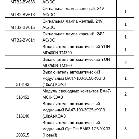
MTB2-BV633
AC/DC
Сигнальная лампа зеленый, 24V
1
MTB2-BV613
AC/DC
Сигнальная лампа желтый, 24V
1
MTB2-BV615
AC/DC
Сигнальная лампа красный, 24V
1
MTB2-BV614
AC/DC
Выключатель автоматический YON
1
MD400N-TM320
Выключатель автоматический YON
2
MD250N-TM160
Выключатель автоматический
модульный ВА47-100-3C50-УХЛ3
1
318143
(10кА)-КЭАЗ
Модуль свободных контактов ВА47-
2
318452
МСК-КЭАЗ
Выключатель автоматический
модульный ВА47-100-3C25-УХЛ3
1
318140
(10кА)-КЭАЗ
Выключатель автоматический
модульный OptiDin BM63-1C6-УХЛ3
3
260515
(Новый)