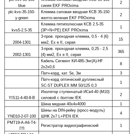
2
blue
синяя EKF PROxima
plc-kvs-35-150-
Клемма силовая вводная КСВ 35-150
2
y-green
желто-зеленая EKF PROxima
Клемма пятиполюсная КСВ 2.5-35
1
kvs5-2.5-35
(3P+N+PE) EKF PROxima
3-пров. проходная клемма, 0,5 - 4 (6)
15
2004-1301
мм2, Ex e II, серая
3-пров. проходная клемма, 0,25 - 2,5
365
2002-1301
(4) мм2, Ex e II, серая
Кабель Сегмент КИ-485-Энг(А)-HF
8
2x2x0,6
Патч-корд, кат. 5e, 3м
3
Патч-корд оптический дуплексный
1
SC-ST DUPLEX MM 50/125 0,3
Изолятор ступенчатый ИСв4-40 (М10)
2
YIS11-4-40-8-B
силовой с болтом IEK
Шина медная 40х4х4000
1
Шины на DIN-рейку (кросс-модуль)
4
YND10-2-07-100
ШНК 2х7 L+PEN IEK
РМТ19-А-А6-Т4-
Регистратор видеографический
1
ГП