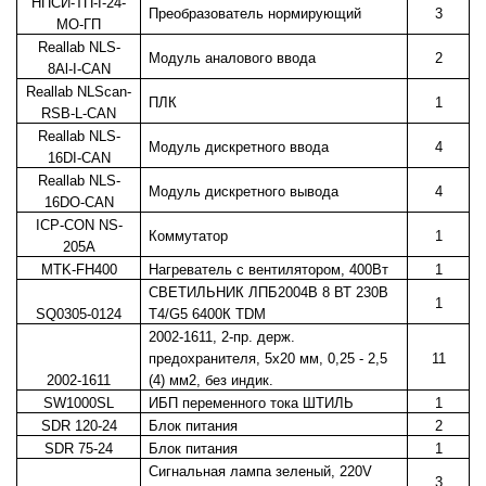
НПСИ-ТП-I-24-
Преобразователь нормирующий
3
МО-ГП
Reallab NLS-
Модуль аналового ввода
2
8Al-I-CAN
Reallab NLScan-
ПЛК
1
RSB-L-CAN
Reallab NLS-
Модуль дискретного ввода
4
16DI-CAN
Reallab NLS-
Модуль дискретного вывода
4
16DО-CAN
ICP-CON NS-
Коммутатор
1
205A
MTK-FH400
Нагреватель с вентилятором, 400Вт
1
СВЕТИЛЬНИК ЛПБ2004В 8 ВТ 230В
1
SQ0305-0124
Т4/G5 6400К TDM
2002-1611, 2-пр. держ.
предохранителя, 5x20 мм, 0,25 - 2,5
11
2002-1611
(4) мм2, без индик.
SW1000SL
ИБП переменного тока ШТИЛЬ
1
SDR 120-24
Блок питания
2
SDR 75-24
Блок питания
1
Сигнальная лампа зеленый, 220V
3