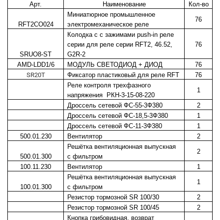
Арт.
Наименование
Кол-во
Миниатюрное промышленное
76
RFT2CO024
электромеханическое реле
Колодка с с зажимами push-in реле
серии для реле серии RFT2, 46.52,
76
SRUO8-ST
G2R-2
AMD-LDD1/6
МОДУЛЬ СВЕТОДИОД + ДИОД
76
SR20T
Фиксатор пластиковый для реле RFT
76
Реле контроля трехфазного
1
напряжения
РКН-3-15-08-220
Дроссель сетевой ФС-55-3Ф380
2
Дроссель сетевой ФС-18,5-3Ф380
1
Дроссель сетевой ФС-11-3Ф380
1
500.01.230
Вентилятор
2
Решётка вентиляционная выпускная
2
500.01.300
c фильтром
100.11.230
Вентилятор
1
Решётка вентиляционная выпускная
1
100.01.300
c фильтром
Резистор тормозной SR 100/30
2
Резистор тормозной SR 100/45
2
Кнопка грибовидная, возврат