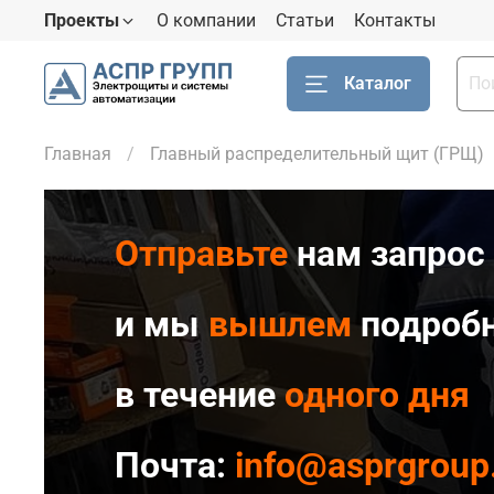
Проекты
О компании
Статьи
Контакты
Каталог
Главная
Главный распределительный щит (ГРЩ)
Отправьте
нам запрос 
и мы
вышлем
подробн
в течение
одного дня
Почта:
info@asprgroup