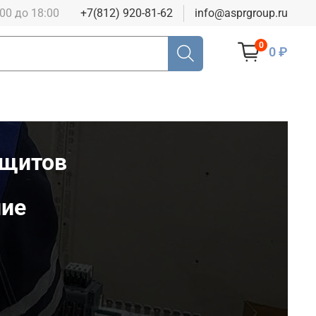
:00 до 18:00
+7(812) 920-81-62
info@asprgroup.ru
0
0 ₽
ощитов
ние