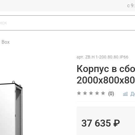
с 9
a Box
арт.
ZB.H 1-200.80.80.IP66
Корпус в сбо
2000х800х80
(0)
Д
37 635 ₽