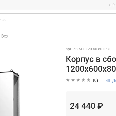
с 9
a Box
арт.
ZB.M 1-120.60.80.IP31
Корпус в сбо
1200х600х80
(0)
Д
24 440 ₽