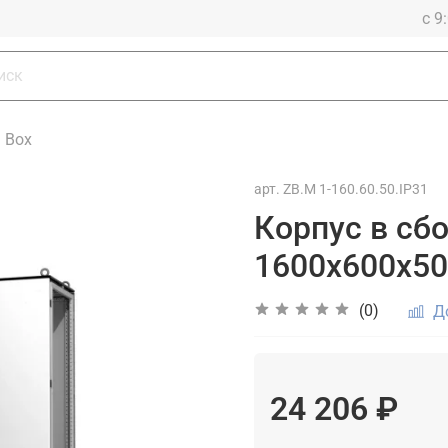
с 9
a Box
арт.
ZB.M 1-160.60.50.IP31
Корпус в сбо
1600х600х50
(0)
Д
24 206 ₽