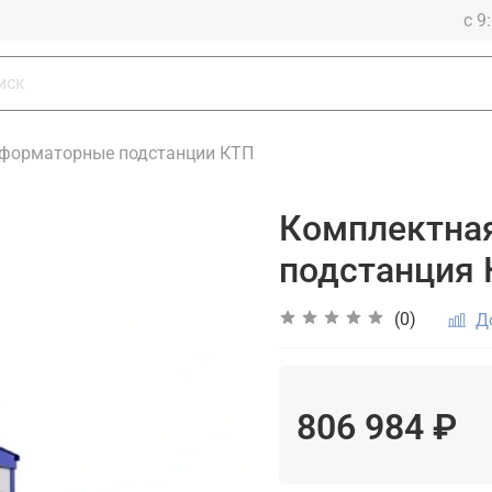
с 9
форматорные подстанции КТП
Комплектна
подстанция 
(0)
Д
806 984 ₽