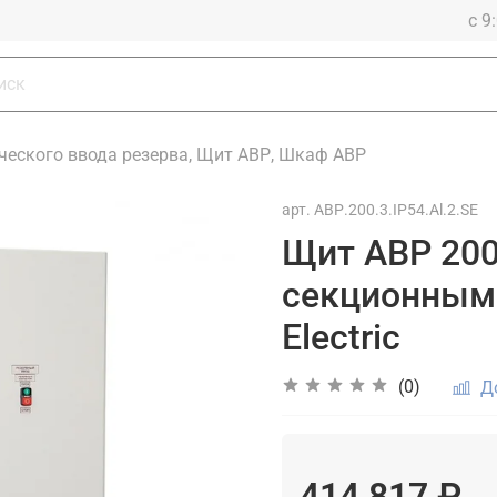
с 9
еского ввода резерва, Щит АВР, Шкаф АВР
арт.
АВР.200.3.IP54.Al.2.SE
Щит АВР 200
секционным 
Electric
(0)
Д
414 817 ₽