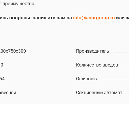
е преимущество.
лись вопросы, напишите нам на
info@asprgroup.ru
или з
200х750х300
Производитель
00
Количество вводов
54
Ошиновка
авесной
Секционный автомат