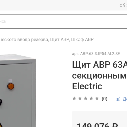
с 9
еского ввода резерва, Щит АВР, Шкаф АВР
арт.
АВР.63.3.IP54.Al.2.SE
Щит АВР 63А
секционным 
Electric
(0)
Д
149 076 ₽