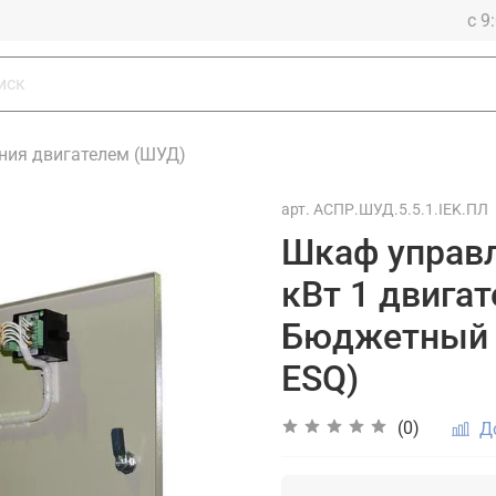
с 9
ния двигателем (ШУД)
арт.
АСПР.ШУД.5.5.1.IEK.ПЛ
Шкаф управл
кВт 1 двига
Бюджетный 
ESQ)
(0)
Д