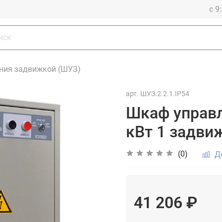
с 9
ния задвижкой (ШУЗ)
арт.
ШУЗ.2.2.1.IP54
Шкаф управ
кВт 1 задви
(0)
Д
41 206 ₽