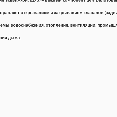
ия задвижкой, ЩУЗ) – важный компонент централизова
управляет открыванием и закрыванием клапанов (задви
темы водоснабжения, отопления, вентиляции, промышл
ния дыма.