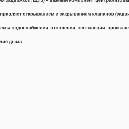
ия задвижкой, ЩУЗ) – важный компонент централизова
управляет открыванием и закрыванием клапанов (задви
темы водоснабжения, отопления, вентиляции, промышл
ния дыма.