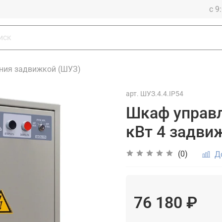
с 9
ния задвижкой (ШУЗ)
арт.
ШУЗ.4.4.IP54
Шкаф управ
кВт 4 задви
(0)
Д
76 180 ₽